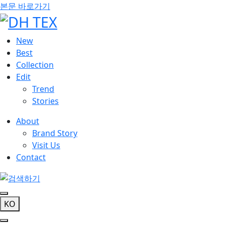
본문 바로가기
New
Best
Collection
Edit
Trend
Stories
About
Brand Story
Visit Us
Contact
KO